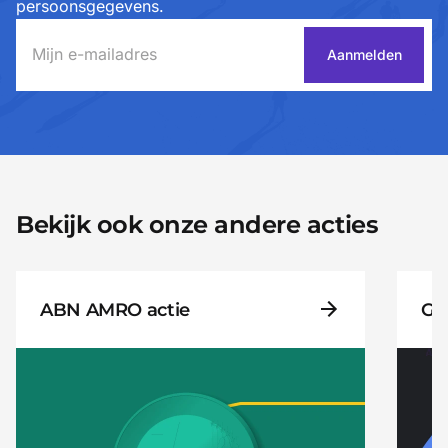
persoonsgegevens.
Aanmelden
Bekijk ook onze andere acties
ABN AMRO actie
Go