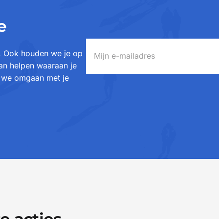
e
x. Ook houden we je op
kan helpen waaraan je
e we omgaan met je
e acties