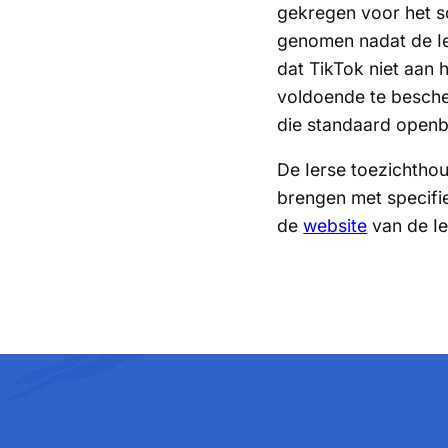
gekregen voor het s
genomen nadat de Ie
dat TikTok niet aan
voldoende te bescher
die standaard openb
De Ierse toezichthou
brengen met specifi
de
website
van de Ie